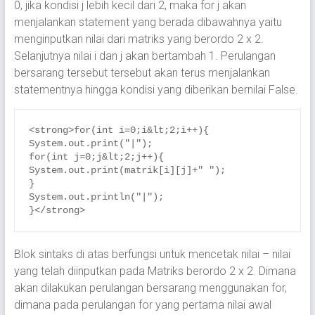
0, jika kondisi j lebih kecil dari 2, maka for j akan
menjalankan statement yang berada dibawahnya yaitu
menginputkan nilai dari matriks yang berordo 2 x 2.
Selanjutnya nilai i dan j akan bertambah 1. Perulangan
bersarang tersebut tersebut akan terus menjalankan
statementnya hingga kondisi yang diberikan bernilai False.
<strong>for(int i=0;i&lt;2;i++){

System.out.print("|");

for(int j=0;j&lt;2;j++){

System.out.print(matrik[i][j]+" ");

}

System.out.println("|");

}</strong>
Blok sintaks di atas berfungsi untuk mencetak nilai – nilai
yang telah diinputkan pada Matriks berordo 2 x 2. Dimana
akan dilakukan perulangan bersarang menggunakan for,
dimana pada perulangan for yang pertama nilai awal