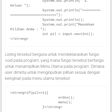
		System.out.println(" 3. 
Keluar ");

		System.out.println("=========
=======================");

		System.out.println();

		System.out.print("Masukkan 
Pilihan Anda : ");

		int pil = input.nextInt();
</strong>
Listing tersebut berguna untuk mendeklarasikan fungsi
void pada program, yang mana fungsi tersebut berfungsi
untuk menamipilkan Menu Utama pada program. Dimana
user diminta untuk menginputkan pilihan sesuai dengan
keinginan pada menu utama tersebut.
<strong>if(pil==1){

			ordox();

			menu();

		}</strong>