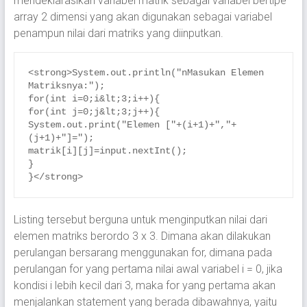
mendeklarasikan variabel matrik sebagai variabel bertipe
array 2 dimensi yang akan digunakan sebagai variabel
penampun nilai dari matriks yang diinputkan.
<strong>System.out.println("nMasukan Elemen 
Matriksnya:");

for(int i=0;i&lt;3;i++){

for(int j=0;j&lt;3;j++){

System.out.print("Elemen ["+(i+1)+","+
(j+1)+"]=");

matrik[i][j]=input.nextInt();

}

}</strong>
Listing tersebut berguna untuk menginputkan nilai dari
elemen matriks berordo 3 x 3. Dimana akan dilakukan
perulangan bersarang menggunakan for, dimana pada
perulangan for yang pertama nilai awal variabel i = 0, jika
kondisi i lebih kecil dari 3, maka for yang pertama akan
menjalankan statement yang berada dibawahnya, yaitu