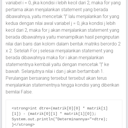
variabel i = 0, jika kondisi i lebih kecil dari 2, maka for yang
pertama akan menjalankan statement yang berada
dibawahnya, yaitu mencetak ”|” lalu menjalankan for yang
kedua dengan nilai awal variabel j = 0, jika kondisi j lebih
kecil dari 2, maka for j akan menjalankan statement yang
berada dibawahnya yaitu menampilkan hasil penginputan
nilai dari baris dan kolom dalam bentuk matriks berordo 2
x 2. Setelah For j selesai menjalankan statement yang
berada dibawahnya maka for i akan menjalankan
statementnya kembali yaitu dengan mencetak ”|” ke
bawah. Selanjutnya nilai i dan j akan bertambah 1.
Perulangan bersarang tersebut tersebut akan terus
menjalankan statementnya hingga kondisi yang diberikan
bernilai False.
<strong>int dtre=(matrik[0][0] * matrik[1]
[1]) - (matrik[0][1] * matrik[1][0]);

System.out.println("Determinannya="+dtre);

}</strong>