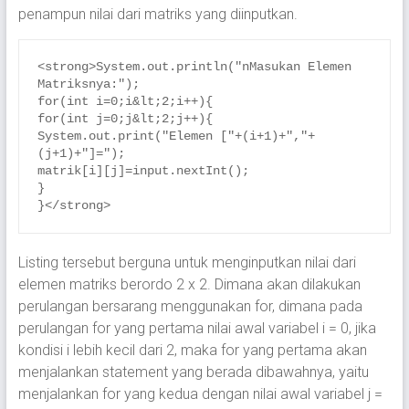
penampun nilai dari matriks yang diinputkan.
<strong>System.out.println("nMasukan Elemen 
Matriksnya:");

for(int i=0;i&lt;2;i++){

for(int j=0;j&lt;2;j++){

System.out.print("Elemen ["+(i+1)+","+
(j+1)+"]=");

matrik[i][j]=input.nextInt();

}

}</strong>
Listing tersebut berguna untuk menginputkan nilai dari
elemen matriks berordo 2 x 2. Dimana akan dilakukan
perulangan bersarang menggunakan for, dimana pada
perulangan for yang pertama nilai awal variabel i = 0, jika
kondisi i lebih kecil dari 2, maka for yang pertama akan
menjalankan statement yang berada dibawahnya, yaitu
menjalankan for yang kedua dengan nilai awal variabel j =