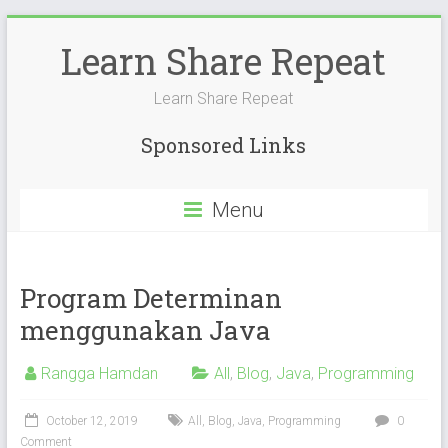
Skip
to
Learn Share Repeat
content
Learn Share Repeat
Sponsored Links
Menu
Program Determinan
menggunakan Java
Rangga Hamdan
All
,
Blog
,
Java
,
Programming
October 12, 2019
All
,
Blog
,
Java
,
Programming
0
Comment