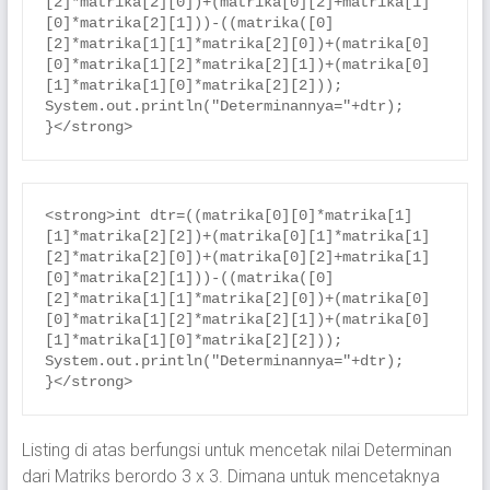
[2]*matrika[2][0])+(matrika[0][2]+matrika[1]
[0]*matrika[2][1]))-((matrika([0]
[2]*matrika[1][1]*matrika[2][0])+(matrika[0]
[0]*matrika[1][2]*matrika[2][1])+(matrika[0]
[1]*matrika[1][0]*matrika[2][2]));

System.out.println("Determinannya="+dtr);

}</strong>
<strong>int dtr=((matrika[0][0]*matrika[1]
[1]*matrika[2][2])+(matrika[0][1]*matrika[1]
[2]*matrika[2][0])+(matrika[0][2]+matrika[1]
[0]*matrika[2][1]))-((matrika([0]
[2]*matrika[1][1]*matrika[2][0])+(matrika[0]
[0]*matrika[1][2]*matrika[2][1])+(matrika[0]
[1]*matrika[1][0]*matrika[2][2]));

System.out.println("Determinannya="+dtr);

}</strong>
Listing di atas berfungsi untuk mencetak nilai Determinan
dari Matriks berordo 3 x 3. Dimana untuk mencetaknya