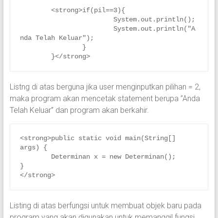
	<strong>if(pil==3){

			System.out.println();

			System.out.println("A
nda Telah Keluar");

		}

	}</strong>
Listng di atas berguna jika user menginputkan pilihan = 2,
maka program akan mencetak statement berupa ”Anda
Telah Keluar” dan program akan berkahir.
<strong>public static void main(String[] 
args) {

	Determinan x = new Determinan();

}

</strong>
Listing di atas berfungsi untuk membuat objek baru pada
program yang akan digunakan untuk memanggil fungsi