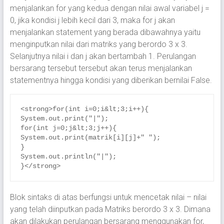
menjalankan for yang kedua dengan nilai awal variabel j =
0, jika kondisi j lebih kecil dari 3, maka for j akan
menjalankan statement yang berada dibawahnya yaitu
menginputkan nilai dari matriks yang berordo 3 x 3.
Selanjutnya nilai i dan j akan bertambah 1. Perulangan
bersarang tersebut tersebut akan terus menjalankan
statementnya hingga kondisi yang diberikan bernilai False.
<strong>for(int i=0;i&lt;3;i++){

System.out.print("|");

for(int j=0;j&lt;3;j++){

System.out.print(matrik[i][j]+" ");

}

System.out.println("|");

}</strong>
Blok sintaks di atas berfungsi untuk mencetak nilai – nilai
yang telah diinputkan pada Matriks berordo 3 x 3. Dimana
akan dilakukan perulangan bersarang menggunakan for,