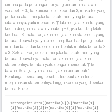
dimana pada perulangan for yang pertama nilai awal
variabel i = 0, jika kondisi i lebih kecil dari 3, maka for yang
pertama akan menjalankan statement yang berada
dibawahnya, yaitu mencetak ”|” lalu menjalankan for yang
kedua dengan nilai awal variabel j = 0, jika kondisi j lebih
kecil dari 3, maka for j akan menjalankan statement yang
berada dibawahnya yaitu menampilkan hasil penginputan
nilai dari baris dan kolom dalam bentuk matriks berordo 3
x 3. Setelah For j selesai menjalankan statement yang
berada dibawahnya maka for i akan menjalankan
statementnya kembali yaitu dengan mencetak ”|” ke
bawah. Selanjutnya nilai i dan j akan bertambah 1.
Perulangan bersarang tersebut tersebut akan terus
menjalankan statementnya hingga kondisi yang diberikan
bernilai False.
<strong>int dtr=((matrika[0][0]*matrika[1]
[1]*matrika[2][2])+(matrika[0][1]*matrika[1]