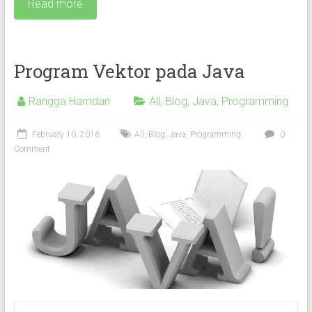
Read more
Program Vektor pada Java
Rangga Hamdan
All
,
Blog
,
Java
,
Programming
February 10, 2016
All
,
Blog
,
Java
,
Programming
0
Comment