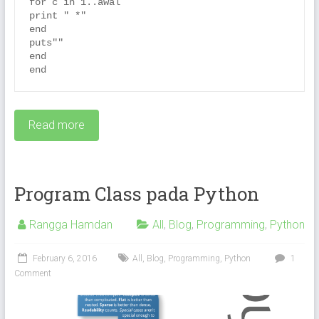
for c in 1..awal

print " *"

end

puts""

end

end
Read more
Program Class pada Python
Rangga Hamdan
All
,
Blog
,
Programming
,
Python
February 6, 2016
All
,
Blog
,
Programming
,
Python
1
Comment