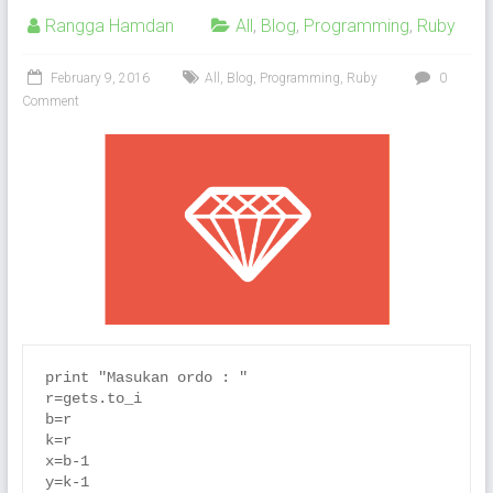
Rangga Hamdan
All
,
Blog
,
Programming
,
Ruby
February 9, 2016
All
,
Blog
,
Programming
,
Ruby
0
Comment
print "Masukan ordo : "

r=gets.to_i

b=r

k=r

x=b-1
