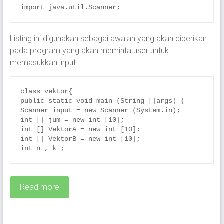
import java.util.Scanner;
Listing ini digunakan sebagai awalan yang akan diberikan
pada program yang akan meminta user untuk
memasukkan input.
class vektor{

public static void main (String []args) {

Scanner input = new Scanner (System.in);

int [] jum = new int [10];

int [] VektorA = new int [10];

int [] VektorB = new int [10];

int n , k ;
Read more