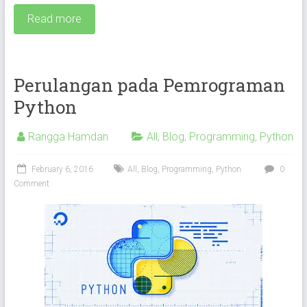
Read more
Perulangan pada Pemrograman
Python
Rangga Hamdan
All
,
Blog
,
Programming
,
Python
February 6, 2016
All
,
Blog
,
Programming
,
Python
0
Comment