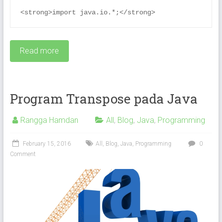
<strong>import java.io.*;</strong>
Read more
Program Transpose pada Java
Rangga Hamdan
All
,
Blog
,
Java
,
Programming
February 15, 2016
All
,
Blog
,
Java
,
Programming
0
Comment