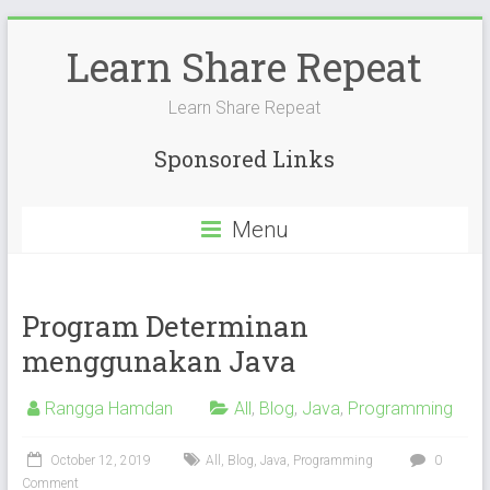
Skip
to
Learn Share Repeat
content
Learn Share Repeat
Sponsored Links
Menu
Program Determinan
menggunakan Java
Rangga Hamdan
All
,
Blog
,
Java
,
Programming
October 12, 2019
All
,
Blog
,
Java
,
Programming
0
Comment