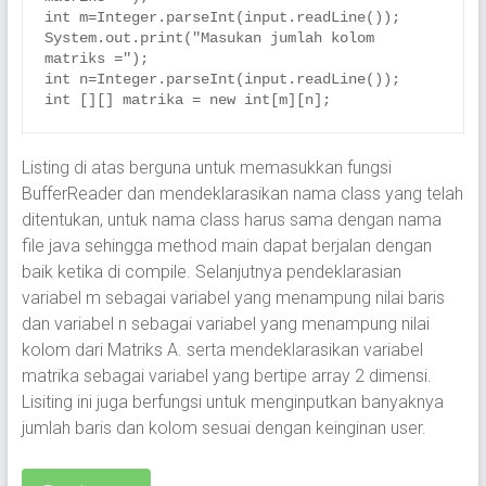
int m=Integer.parseInt(input.readLine());

System.out.print("Masukan jumlah kolom 
matriks =");

int n=Integer.parseInt(input.readLine());

int [][] matrika = new int[m][n];
Listing di atas berguna untuk memasukkan fungsi
BufferReader dan mendeklarasikan nama class yang telah
ditentukan, untuk nama class harus sama dengan nama
file java sehingga method main dapat berjalan dengan
baik ketika di compile. Selanjutnya pendeklarasian
variabel m sebagai variabel yang menampung nilai baris
dan variabel n sebagai variabel yang menampung nilai
kolom dari Matriks A. serta mendeklarasikan variabel
matrika sebagai variabel yang bertipe array 2 dimensi.
Lisiting ini juga berfungsi untuk menginputkan banyaknya
jumlah baris dan kolom sesuai dengan keinginan user.