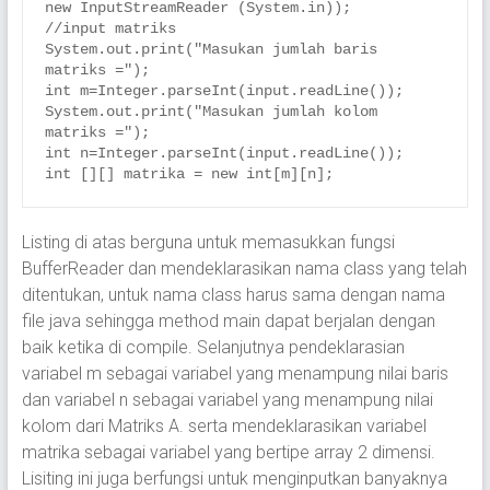
new InputStreamReader (System.in));

//input matriks

System.out.print("Masukan jumlah baris 
matriks =");

int m=Integer.parseInt(input.readLine());

System.out.print("Masukan jumlah kolom 
matriks =");

int n=Integer.parseInt(input.readLine());

int [][] matrika = new int[m][n];
Listing di atas berguna untuk memasukkan fungsi
BufferReader dan mendeklarasikan nama class yang telah
ditentukan, untuk nama class harus sama dengan nama
file java sehingga method main dapat berjalan dengan
baik ketika di compile. Selanjutnya pendeklarasian
variabel m sebagai variabel yang menampung nilai baris
dan variabel n sebagai variabel yang menampung nilai
kolom dari Matriks A. serta mendeklarasikan variabel
matrika sebagai variabel yang bertipe array 2 dimensi.
Lisiting ini juga berfungsi untuk menginputkan banyaknya