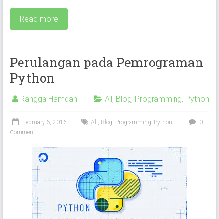
Read more
Perulangan pada Pemrograman
Python
Rangga Hamdan
All
,
Blog
,
Programming
,
Python
February 6, 2016
All
,
Blog
,
Programming
,
Python
0
Comment