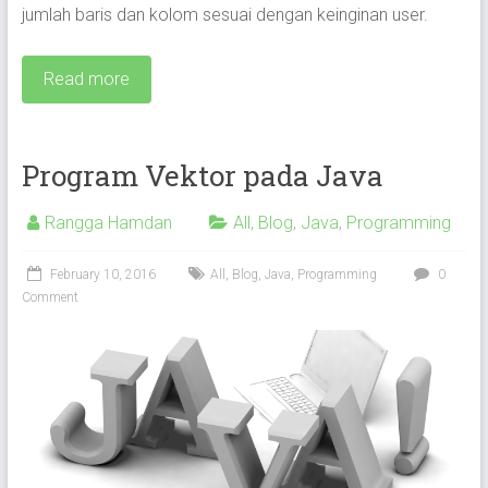
jumlah baris dan kolom sesuai dengan keinginan user.
Read more
Program Vektor pada Java
Rangga Hamdan
All
,
Blog
,
Java
,
Programming
February 10, 2016
All
,
Blog
,
Java
,
Programming
0
Comment