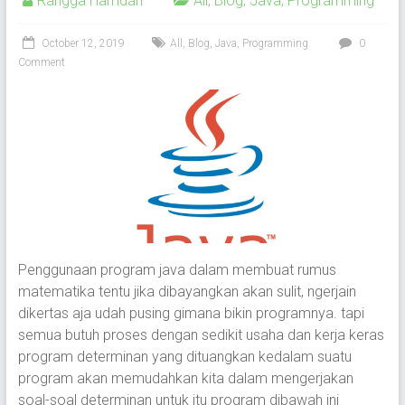
Rangga Hamdan
All
,
Blog
,
Java
,
Programming
October 12, 2019
All
,
Blog
,
Java
,
Programming
0
Comment
Penggunaan program java dalam membuat rumus
matematika tentu jika dibayangkan akan sulit, ngerjain
dikertas aja udah pusing gimana bikin programnya. tapi
semua butuh proses dengan sedikit usaha dan kerja keras
program determinan yang dituangkan kedalam suatu
program akan memudahkan kita dalam mengerjakan
soal-soal determinan untuk itu program dibawah ini