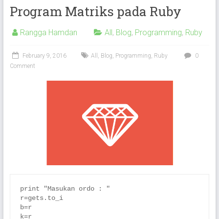
Program Matriks pada Ruby
Rangga Hamdan
All
,
Blog
,
Programming
,
Ruby
February 9, 2016
All
,
Blog
,
Programming
,
Ruby
0
Comment
print "Masukan ordo : "

r=gets.to_i

b=r

k=r
