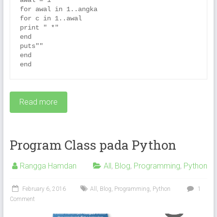
awal = 1

for awal in 1..angka

for c in 1..awal

print " *"

end

puts""

end

end
Read more
Program Class pada Python
Rangga Hamdan
All
,
Blog
,
Programming
,
Python
February 6, 2016
All
,
Blog
,
Programming
,
Python
1
Comment