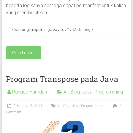
beserta logikanya semoga dapat bermanfaat untuk kalian
yang membutuhkan.
<strong>import java.io.*;</strong>
Read more
Program Transpose pada Java
Rangga Hamdan
All
,
Blog
,
Java
,
Programming
February 15, 2016
All
,
Blog
,
Java
,
Programming
0
Comment